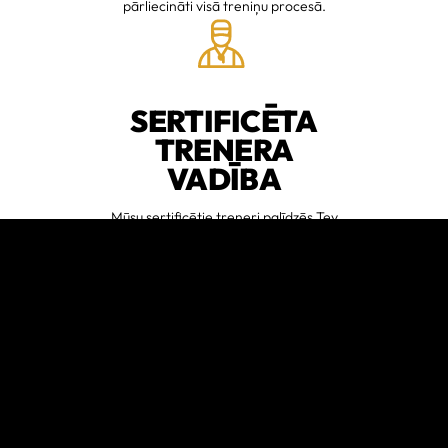
pārliecināti visā treniņu procesā.
SERTIFICĒTA
TRENERA
VADĪBA
Mūsu sertificētie treneri palīdzēs Tev
trenēties droši, efektīvi un ar skaidru
mērķi.Tu iemācīsies kustēties
pareizi, sapratīsi treniņu procesu un
soli pa solim virzīsies uz rezultātiem.
SĀC NO SAVA
LĪMEŅA