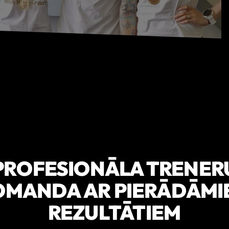
PROFESIONĀLA TRENER
OMANDA AR PIERĀDĀMI
REZULTĀTIEM