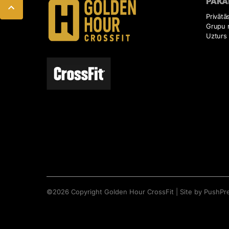
PAKA
Privātā
Grupu 
Uzturs
©
2026
Copyright
Golden Hour CrossFit
|
Site by PushPr