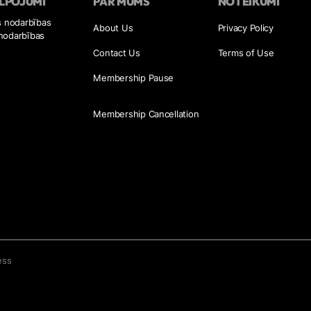
LPOJUMI
PAR MUMS
NOTEIKUMI
s nodarbības
About Us
Privacy Policy
nodarbības
Contact Us
Terms of Use
Membership Pause
Membership Cancellation
ess