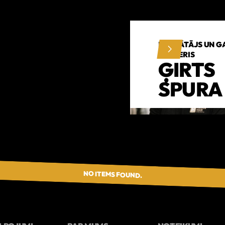
DIBINĀTĀJS UN G
TRENERIS
ĢIRTS
SPURA
NO ITEMS FOUND.