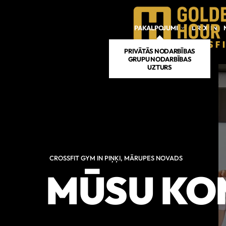
Skip to main content
PAKALPOJUMI
DROP IN
PRIVĀTĀS NODARBĪBAS
GRUPU NODARBĪBAS
UZTURS
CROSSFIT GYM IN PIŅĶI, MĀRUPES NOVADS
MŪSU K