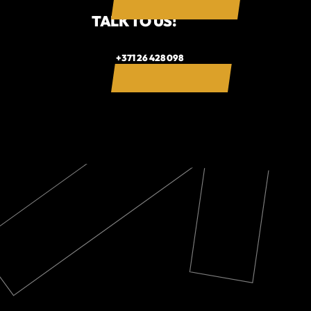
TALK TO US!
+371 26 428 098