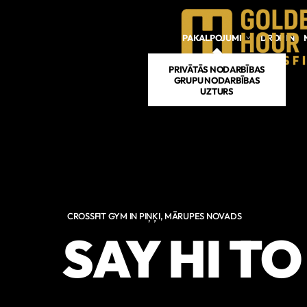
Skip to main content
PAKALPOJUMI
DROP IN
PRIVĀTĀS NODARBĪBAS
GRUPU NODARBĪBAS
UZTURS
CROSSFIT GYM IN PIŅĶI, MĀRUPES NOVADS
SAY HI T