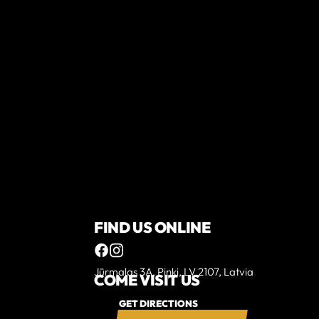
FIND US ONLINE
Jūrmalas 3A, Piņķi, LV 2107, Latvia
COME VISIT US
GET DIRECTIONS